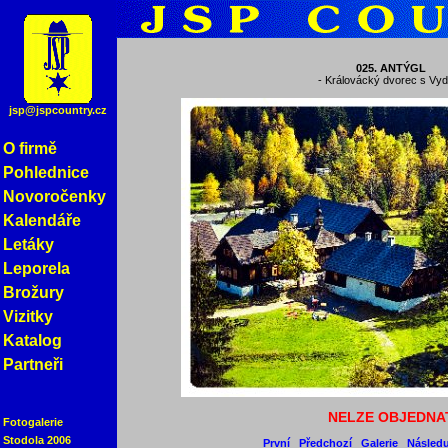
025.
ANTÝGL
- Královácký dvorec s Vy
jsp@jspcountry.cz
O firmě
Pohlednice
Novoročenky
Kalendáře
Letáky
Leporela
Brožury
Vizitky
Katalog
Partneři
NELZE OBJEDNA
Fotogalerie
Stodola 2006
První
Předchozí
Galerie
Následu